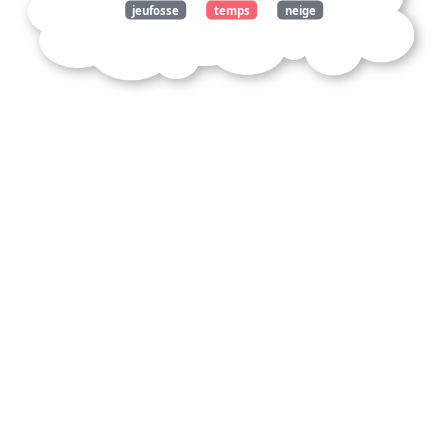
jeufosse
temps
neige