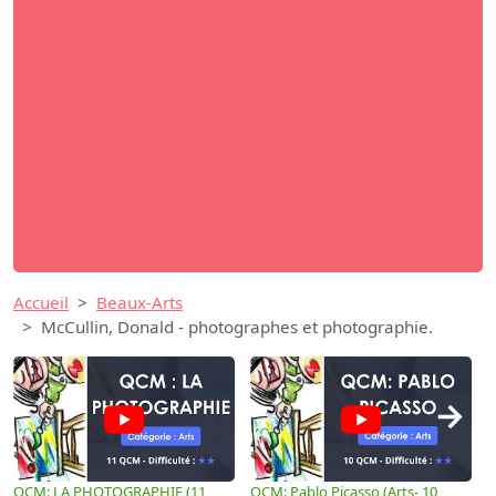
Accueil
Beaux-Arts
McCullin, Donald - photographes et photographie.
→
QCM: LA PHOTOGRAPHIE (11
QCM: Pablo Picasso (Arts- 10
Q