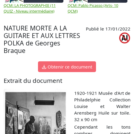
QCM: LA PHOTOGRAPHIE (11
QCM: Pablo Picasso (Arts- 10
Q
QUIZ - Niveau intermédiaire)
QCM)
N
NATURE MORTE A LA
Publié le 17/01/2022
GUITARE ET AUX LETTRES
POLKA de Georges
Braque
Obtenir ce document
Extrait du document
1920-1921 Musée d'Art de
Philadelphie Collection
Louise et Walter
Arensberg Huile sur toile.
32 x 90 cm
Cependant les tons
sombres dominent