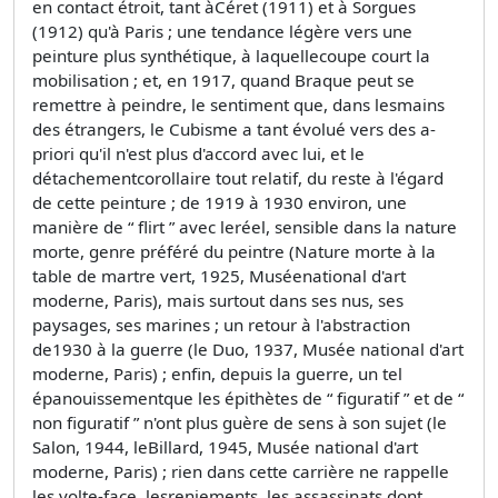
en contact étroit, tant àCéret (1911) et à Sorgues
(1912) qu'à Paris ; une tendance légère vers une
peinture plus synthétique, à laquellecoupe court la
mobilisation ; et, en 1917, quand Braque peut se
remettre à peindre, le sentiment que, dans lesmains
des étrangers, le Cubisme a tant évolué vers des a-
priori qu'il n'est plus d'accord avec lui, et le
détachementcorollaire tout relatif, du reste à l'égard
de cette peinture ; de 1919 à 1930 environ, une
manière de “ flirt ” avec leréel, sensible dans la nature
morte, genre préféré du peintre (Nature morte à la
table de martre vert, 1925, Muséenational d'art
moderne, Paris), mais surtout dans ses nus, ses
paysages, ses marines ; un retour à l'abstraction
de1930 à la guerre (le Duo, 1937, Musée national d'art
moderne, Paris) ; enfin, depuis la guerre, un tel
épanouissementque les épithètes de “ figuratif ” et de “
non figuratif ” n'ont plus guère de sens à son sujet (le
Salon, 1944, leBillard, 1945, Musée national d'art
moderne, Paris) ; rien dans cette carrière ne rappelle
les volte-face, lesreniements, les assassinats dont