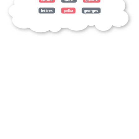
lettres
polka
georges
braque