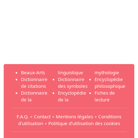
Beaux-Arts
linguistique
mythologie
Dictionnaire
Dictionnaire
Encyclopédie
de citations
des symboles
philosophique
Dictionnaire
Encyclopédie
Fiches de
de la
de la
lecture
F.A.Q.
∘
Contact
∘
Mentions légales
∘
Conditions
d'utilisation
∘
Politique d’utilisation des cookies