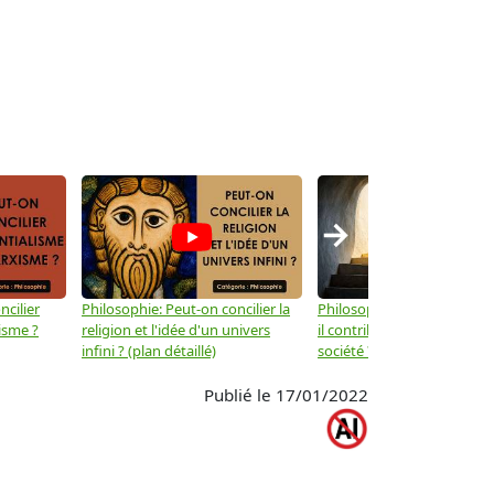
→
ncilier
Philosophie: Peut-on concilier la
Philosophie: Le mysticisme
isme ?
religion et l'idée d'un univers
il contribuer au progrès de 
infini ? (plan détaillé)
société ? (plan détaillé)
Publié le 17/01/2022