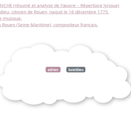
CHE (résumé et analyse de l’œuvre – Répertoire lyrique)
dieu, citoyen de Rouen, naquit le 16 décembre 1775.
Télécharger
de musique.
à Rouen (Seine-Maritime), compositeur français.
gratuitement ce
document
adrien
boieldieu