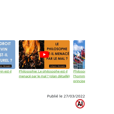
→
in est-il
Philosophie: Le philosophe est-il
Philosophie: Les droits de
menacé par le mal ? (plan détaillé)
l'homme ne sont-ils que d
principes moraux ? (plan dé
Publié le 27/03/2022