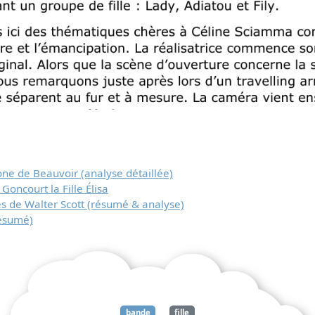
ne de Beauvoir (analyse détaillée)
ncourt la Fille Élisa
Télécharger
s de Walter Scott (résumé & analyse)
ésumé)
gratuitement ce
document
bande
fille