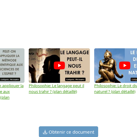
 appliquer la
Philosophie: Le langage peut il
Philosophie: Le droit div
ue aux
nous trahir ? (plan détaillé)
naturel ? (plan détaillé)
 (plan
Obtenir ce document