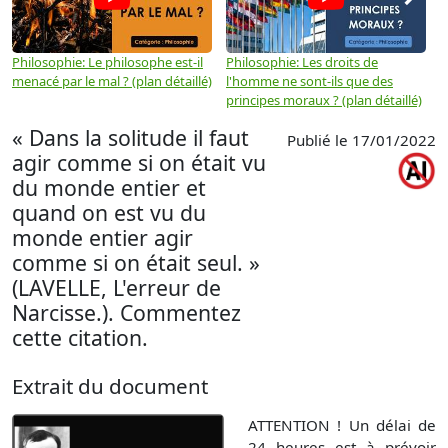
Philosophie: Le philosophe est-il
Philosophie: Les droits de
P
menacé par le mal ? (plan détaillé)
l'homme ne sont-ils que des
e
principes moraux ? (plan détaillé)
(
« Dans la solitude il faut
Publié le 17/01/2022
agir comme si on était vu
du monde entier et
quand on est vu du
monde entier agir
comme si on était seul. »
(LAVELLE, L'erreur de
Narcisse.). Commentez
cette citation.
Extrait du document
ATTENTION ! Un délai de
24 heures est à prévoir