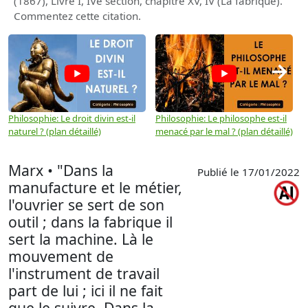
(1867), Livre I, IVe section, chapitre XV, IV (La fabrique).
Commentez cette citation.
→
Philosophie: Le droit divin est-il
Philosophie: Le philosophe est-il
P
naturel ? (plan détaillé)
menacé par le mal ? (plan détaillé)
l
p
Marx • "Dans la
Publié le 17/01/2022
manufacture et le métier,
l'ouvrier se sert de son
outil ; dans la fabrique il
sert la machine. Là le
mouvement de
l'instrument de travail
part de lui ; ici il ne fait
que le suivre. Dans la