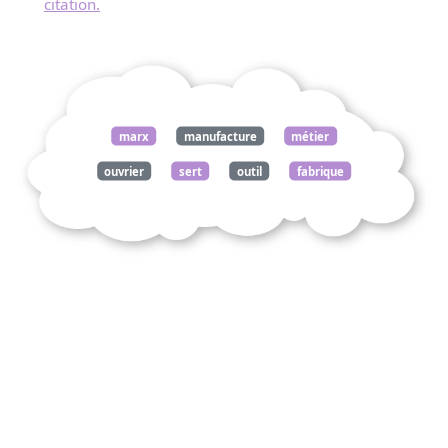
citation.
marx
manufacture
métier
ouvrier
sert
outil
fabrique
machine
mouvement
instrument
travail
part
ouvriers
forment
membres
mécanisme
vivant