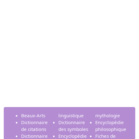
Beaux-Arts
linguistique
mythologie
Dictionnaire
Dictionnaire
Encyclopédie
de citations
des symboles
philosophique
Dictionnaire
Encyclopédie
Fiches de