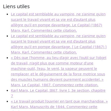
Liens utiles
Le capital est semblable au vampire, ne s'anime qu'en
suçant le travail vivant et sa vie est d'autant plus
allègre qu'il en pompe davantage. Le Capital (1867)
Marx, Karl. Commentez cette citation.
Le capital est semblable au vampire, ne s'anime qu'en
suçant le travail vivant et sa vie est d'autant plus
allègre qu'il en pompe davantage. [ Le Capital (1867) ]
Marx, Karl. Commentez cette citation.
« Dès que l'homme, au lieu d'agir avec l'outil sur l'objet
de travail, n'agit plus que comme moteur d'une
machine-outil, l'eau, le vent, la vapeur peuvent le
remplacer, et le déguisement de la force motrice sous
des muscles humains devient purement accidentel. »
Marx, Le Capital, 1867. Commentez cette citation.
Karl Marx, Le Capital, I867, livre I, 3e section, chapitre
7
« Le travail produit l'ouvrier en tant que marchandise. »
Karl Marx, Manuscrits de 1844. Commentez cette