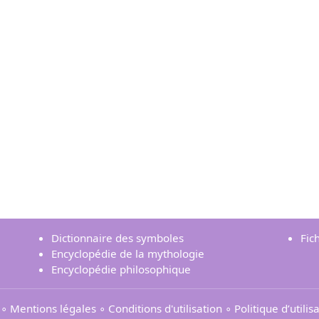
Dictionnaire des symboles
Fic
Encyclopédie de la mythologie
Encyclopédie philosophique
∘
Mentions légales
∘
Conditions d'utilisation
∘
Politique d’utili