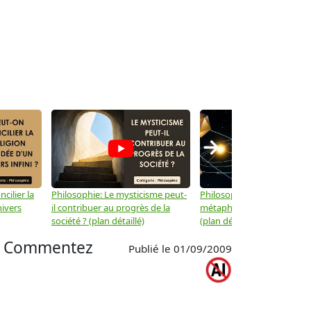
→
cilier la
Philosophie: Le mysticisme peut-
Philosophie: Peut-on lier la
nivers
il contribuer au progrès de la
métaphysique à la physiqu
société ? (plan détaillé)
(plan détaillé)
try. Commentez
Publié le 01/09/2009