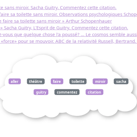
ette sans miroir. Sacha Guitry. Commentez cette citation.
aire sa toilette sans miroir. Observations psychologiques Schop
 faire sa toilette sans miroir » Arthur Schopenhauer
. » Sacha Guitry, L'Esprit de Guitry. Commentez cette citation.
ez-vous que quelque chose l'a poussé? ... Le cosmos semble auss
la «force» pour se mouvoir. ABC de la relativité Russell, Bertran
aller
théâtre
faire
toilette
miroir
sacha
guitry
commentez
citation