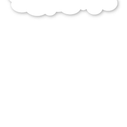
obligé
ruser
nature
adopter
vis
attitude
défiance
lutte
philosophe
traite
camarade