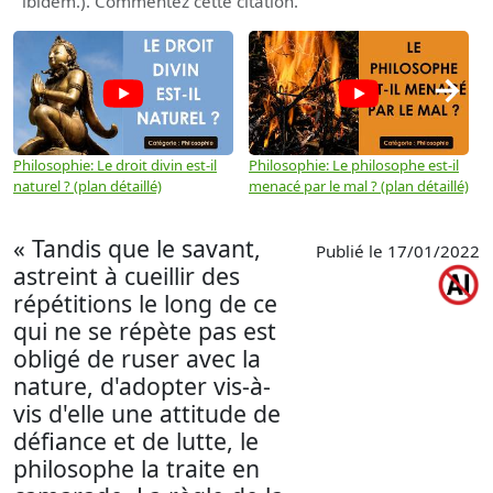
ibidem.). Commentez cette citation.
→
Philosophie: Le droit divin est-il
Philosophie: Le philosophe est-il
P
naturel ? (plan détaillé)
menacé par le mal ? (plan détaillé)
l
p
« Tandis que le savant,
Publié le 17/01/2022
astreint à cueillir des
répétitions le long de ce
qui ne se répète pas est
obligé de ruser avec la
nature, d'adopter vis-à-
vis d'elle une attitude de
défiance et de lutte, le
philosophe la traite en