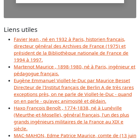
Liens utiles
Favier Jean , né en 1932 à Paris, historien français,
directeur général des Archives de France (1975) et
président de la Bibliothèque nationale de France de
1994 à 1997.
Martenot Maurice , 1898-1980, né à Paris, ingénieur et
pédagogue français.
Eugène Emmanuel Viollet-le-Duc par Maurice Besset
Directeur de l'Institut français de Berlin A de très rares
exceptions près, on ne parle de Viollet-le-Duc - quand
on en parle - qu'avec animosité et dédain.
Haxo François Benoît , 1774-1838, né à Lunéville
(Meurthe-et-Moselle), général français, l'un des plus
grands ingénieurs militaires de la France au XIX e
siècle.
MAC-MAHON, Edme Patrice Maurice, comte de (13 juin