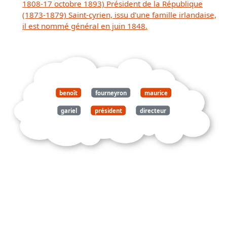
1808-17 octobre 1893) Président de la République
(1873-1879) Saint-cyrien, issu d'une famille irlandaise,
il est nommé général en juin 1848.
benoît
fourneyron
maurice
gariel
président
directeur
général
ets
neyrpic
turbine
hydraulique
indissolublement
lié
nom
ingénieur
français