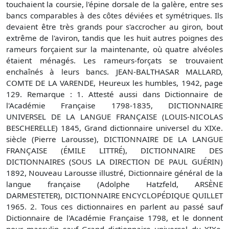
touchaient la coursie, l'épine dorsale de la galère, entre ses
bancs comparables à des côtes déviées et symétriques. Ils
devaient être très grands pour s'accrocher au giron, bout
extrême de l'aviron, tandis que les huit autres poignes des
rameurs forçaient sur la maintenante, où quatre alvéoles
étaient ménagés. Les rameurs-forçats se trouvaient
enchaînés à leurs bancs. JEAN-BALTHASAR MALLARD,
COMTE DE LA VARENDE, Heureux les humbles, 1942, page
129. Remarque : 1. Attesté aussi dans Dictionnaire de
l'Académie Française 1798-1835, DICTIONNAIRE
UNIVERSEL DE LA LANGUE FRANÇAISE (LOUIS-NICOLAS
BESCHERELLE) 1845, Grand dictionnaire universel du XIXe.
siècle (Pierre Larousse), DICTIONNAIRE DE LA LANGUE
FRANÇAISE (ÉMILE LITTRÉ), DICTIONNAIRE DES
DICTIONNAIRES (SOUS LA DIRECTION DE PAUL GUÉRIN)
1892, Nouveau Larousse illustré, Dictionnaire général de la
langue française (Adolphe Hatzfeld, ARSÈNE
DARMESTETER), DICTIONNAIRE ENCYCLOPÉDIQUE QUILLET
1965. 2. Tous ces dictionnaires en parlent au passé sauf
Dictionnaire de l'Académie Française 1798, et le donnent
pour masculin sauf Grand dictionnaire universel du XIXe.