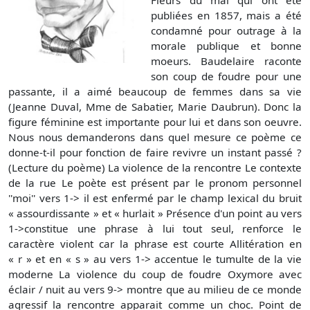
Fleurs du mal qui ont été
publiées en 1857, mais a été
condamné pour outrage à la
morale publique et bonne
moeurs. Baudelaire raconte
son coup de foudre pour une
passante, il a aimé beaucoup de femmes dans sa vie
(Jeanne Duval, Mme de Sabatier, Marie Daubrun). Donc la
figure féminine est importante pour lui et dans son oeuvre.
Nous nous demanderons dans quel mesure ce poème ce
donne-t-il pour fonction de faire revivre un instant passé ?
(Lecture du poème) La violence de la rencontre Le contexte
de la rue Le poète est présent par le pronom personnel
''moi'' vers 1-> il est enfermé par le champ lexical du bruit
« assourdissante » et « hurlait » Présence d'un point au vers
1->constitue une phrase à lui tout seul, renforce le
caractère violent car la phrase est courte Allitération en
« r » et en « s » au vers 1-> accentue le tumulte de la vie
moderne La violence du coup de foudre Oxymore avec
éclair / nuit au vers 9-> montre que au milieu de ce monde
agressif la rencontre apparait comme un choc. Point de