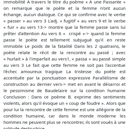
immobilité A travers le titre du poème « A une Passante »
on remarque que le poète et la femme n'ont aucun
échange, aucun dialogue. Ce qui se confirme avec le verbe
« passer » au vers 3 L'adj. « fugitif » au vers 9 et le verbe
« fuir » au vers 13-> montre que la femme passe sans lui
prêter d'attention Au vers 6 « crispé »-> quand la femme
passe le poète est tellement subjugué qu'il en reste
immobile Le poids de la fatalité Dans les 2 quatrains, le
poète relate le récit de la rencontre au passé ; avec
« hurlait » à l'imparfait au vers1, « passa » au passé simple
au vers 3 Le fait que cette femme ne soit pas l'accentue
l'échec amoureux tragique La tristesse du poète est
accentuée par la ponctuation expressive Parallélisme de
construction au dernier vers-> met en avant le désarroi et
le pessimisme de Baudelaire sur la condition humaine
Conclusion : Dans ce poème B. exprime des sentiments
violents, alors qu'il évoque un « coup de foudre ». Alors que
pour lui la rencontre de cette femme est une allégorie de la
condition humaine, car dans le monde moderne les
hommes ne peuvent plus se rencontrer, ils sont voués à une
solitude destructrice.