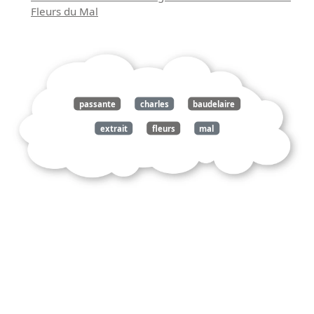
Fleurs du Mal
passante
charles
baudelaire
extrait
fleurs
mal