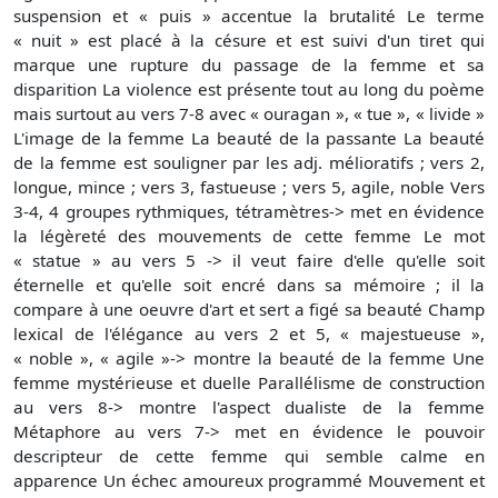
suspension et « puis » accentue la brutalité Le terme
« nuit » est placé à la césure et est suivi d'un tiret qui
marque une rupture du passage de la femme et sa
disparition La violence est présente tout au long du poème
mais surtout au vers 7-8 avec « ouragan », « tue », « livide »
L'image de la femme La beauté de la passante La beauté
de la femme est souligner par les adj. mélioratifs ; vers 2,
longue, mince ; vers 3, fastueuse ; vers 5, agile, noble Vers
3-4, 4 groupes rythmiques, tétramètres-> met en évidence
la légèreté des mouvements de cette femme Le mot
« statue » au vers 5 -> il veut faire d'elle qu'elle soit
éternelle et qu'elle soit encré dans sa mémoire ; il la
compare à une oeuvre d'art et sert a figé sa beauté Champ
lexical de l'élégance au vers 2 et 5, « majestueuse »,
« noble », « agile »-> montre la beauté de la femme Une
femme mystérieuse et duelle Parallélisme de construction
au vers 8-> montre l'aspect dualiste de la femme
Métaphore au vers 7-> met en évidence le pouvoir
descripteur de cette femme qui semble calme en
apparence Un échec amoureux programmé Mouvement et