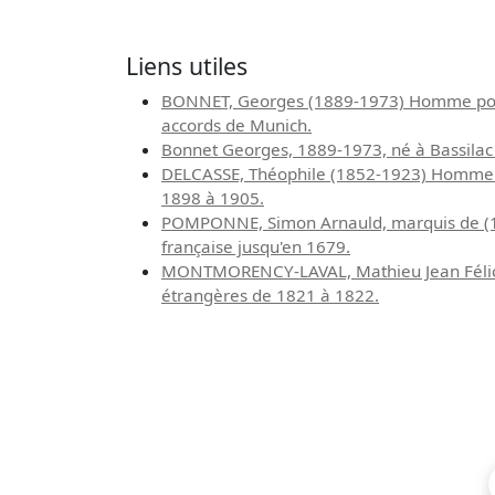
Liens utiles
BONNET, Georges (1889-1973) Homme politiq
accords de Munich.
Bonnet Georges, 1889-1973, né à Bassilac 
DELCASSE, Théophile (1852-1923) Homme poli
1898 à 1905.
POMPONNE, Simon Arnauld, marquis de (1618
française jusqu'en 1679.
MONTMORENCY-LAVAL, Mathieu Jean Félicité,
étrangères de 1821 à 1822.