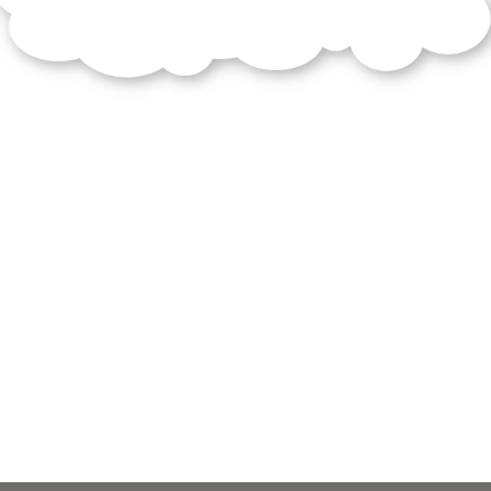
daladier
partisans
accords
munich