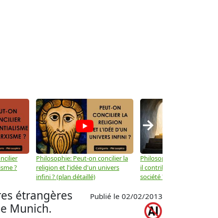
→
ncilier
Philosophie: Peut-on concilier la
Philosophie: Le mysticisme
isme ?
religion et l'idée d'un univers
il contribuer au progrès de 
infini ? (plan détaillé)
société ? (plan détaillé)
res étrangères
Publié le 02/02/2013
de Munich.