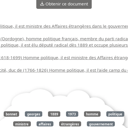
Obtenir ce document
ue, il est ministre des Affaires étrangères dans le gouverneme
(Dordogne), homme politique français, membre du parti radical-
tique, il est élu député radical dès 1889 et occupe plusieurs 
-1699) Homme politique, il est ministre des Affaires étrangèr
 duc de (1766-1826) Homme politique, il est l'aide camp du co
bonnet
georges
1889
1973
homme
politique
ministre
affaires
étrangères
gouvernement