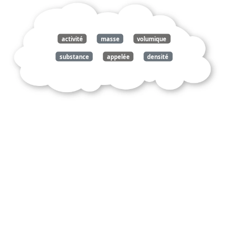
activité
masse
volumique
substance
appelée
densité
grandeur
physique
caractérise
unité
volume