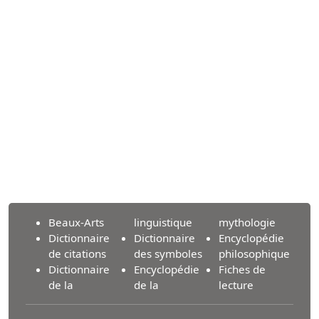
Beaux-Arts
linguistique
mythologie
Dictionnaire
Dictionnaire
Encyclopédie
de citations
des symboles
philosophique
Dictionnaire
Encyclopédie
Fiches de
de la
de la
lecture