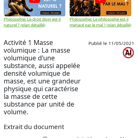
Philosophie: Le droit divin est-il
Philosophie: Le philosophe est-il
P
naturel ? (plan détaillé)
menacé par le mal ? (plan détaillé)
l
p
Activité 1 Masse
Publié le 11/05/2021
volumique : La masse
volumique d'une
substance, aussi appelée
densité volumique de
masse, est une grandeur
physique qui caractérise
la masse de cette
substance par unité de
volume.
Extrait du document