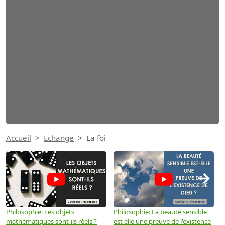
Accueil
Echange
La foi
→
Philosophie: Les objets
Philosophie: La beauté sensible
P
mathématiques sont-ils réels ?
est elle une preuve de l'existence
p