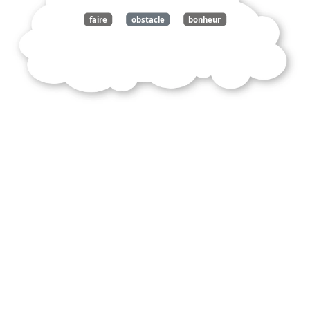
faire
obstacle
bonheur