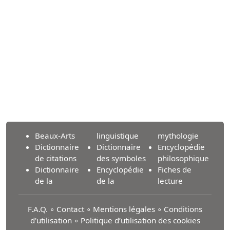
Beaux-Arts
linguistique
mythologie
Dictionnaire
Dictionnaire
Encyclopédie
de citations
des symboles
philosophique
Dictionnaire
Encyclopédie
Fiches de
de la
de la
lecture
F.A.Q.
∘
Contact
∘
Mentions légales
∘
Conditions
d'utilisation
∘
Politique d’utilisation des cookies