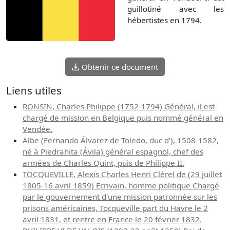
guillotiné avec les
hébertistes en 1794.
Obtenir ce document
Liens utiles
RONSIN, Charles Philippe (1752-1794) Général, il est
chargé de mission en Belgique puis nommé général en
Vendée.
Albe (Fernando Álvarez de Toledo, duc d'), 1508-1582,
né à Piedrahita (Ávila) général espagnol, chef des
armées de Charles Quint, puis de Philippe II.
TOCQUEVILLE, Alexis Charles Henri Clérel de (29 juillet
1805-16 avril 1859) Ecrivain, homme politique Chargé
par le gouvernement d'une mission patronnée sur les
prisons américaines, Tocqueville part du Havre le 2
avril 1831, et rentre en France le 20 février 1832.