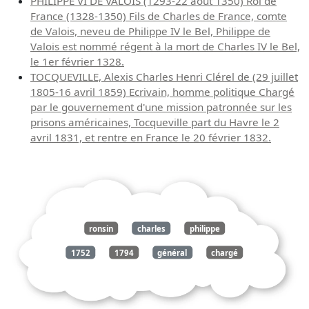
PHILIPPE VI DE VALOIS (1293-22 août 1350) Roi de
France (1328-1350) Fils de Charles de France, comte
de Valois, neveu de Philippe IV le Bel, Philippe de
Valois est nommé régent à la mort de Charles IV le Bel,
le 1er février 1328.
TOCQUEVILLE, Alexis Charles Henri Clérel de (29 juillet
1805-16 avril 1859) Ecrivain, homme politique Chargé
par le gouvernement d'une mission patronnée sur les
prisons américaines, Tocqueville part du Havre le 2
avril 1831, et rentre en France le 20 février 1832.
ronsin
charles
philippe
1752
1794
général
chargé
mission
belgique
nommé
vendée