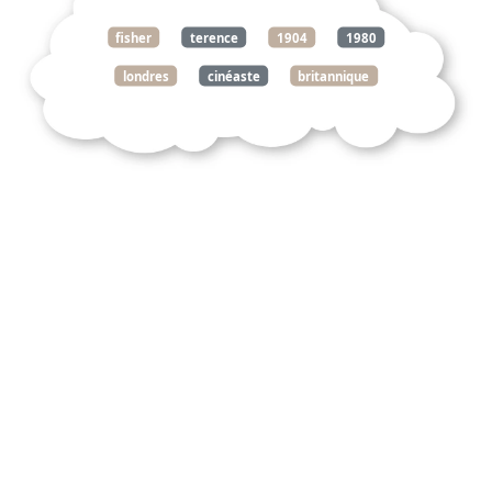
fisher
terence
1904
1980
londres
cinéaste
britannique