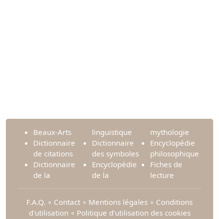
Beaux-Arts
linguistique
mythologie
Dictionnaire
Dictionnaire
Encyclopédie
de citations
des symboles
philosophique
Dictionnaire
Encyclopédie
Fiches de
de la
de la
lecture
F.A.Q.
∘
Contact
∘
Mentions légales
∘
Conditions
d'utilisation
∘
Politique d’utilisation des cookies