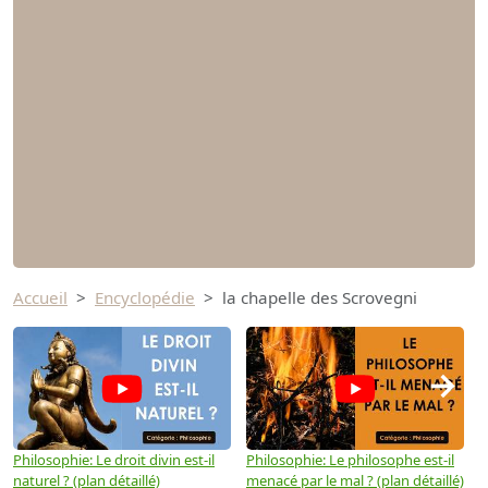
Accueil
Encyclopédie
la chapelle des Scrovegni
→
Philosophie: Le droit divin est-il
Philosophie: Le philosophe est-il
P
naturel ? (plan détaillé)
menacé par le mal ? (plan détaillé)
l