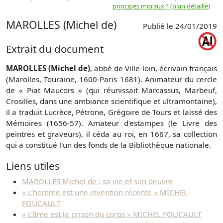
principes moraux ? (plan détaillé)
(
MAROLLES (Michel de)
Publié le 24/01/2019
Extrait du document
MAROLLES (Michel de)
, abbé de Ville-loin, écrivain français
(Marolles, Touraine, 1600-Paris 1681). Animateur du cercle
de « Piat Maucors » (qui réunissait Marcassus, Marbeuf,
Crosilles, dans une ambiance scientifique et ultramontaine),
il a traduit Lucrèce, Pétrone, Grégoire de Tours et laissé des
Mémoires (1656-57). Amateur d'estampes (le Livre des
peintres et graveurs), il céda au roi, en 1667, sa collection
qui a constitué l'un des fonds de la Bibliothèque nationale.
Liens utiles
MAROLLES Michel de : sa vie et son oeuvre
« L’homme est une invention récente » MICHEL
FOUCAULT
« L’âme est la prison du corps » MICHEL FOUCAULT