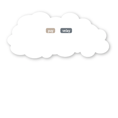
puy
velay