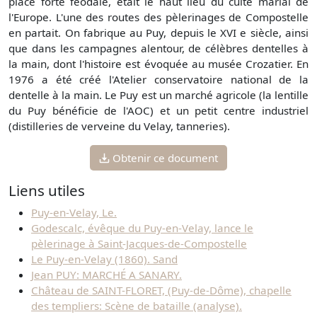
place forte féodale, était le haut lieu du culte marial de
l'Europe. L'une des routes des pèlerinages de Compostelle
en partait. On fabrique au Puy, depuis le XVI e siècle, ainsi
que dans les campagnes alentour, de célèbres dentelles à
la main, dont l'histoire est évoquée au musée Crozatier. En
1976 a été créé l'Atelier conservatoire national de la
dentelle à la main. Le Puy est un marché agricole (la lentille
du Puy bénéficie de l'AOC) et un petit centre industriel
(distilleries de verveine du Velay, tanneries).
Obtenir ce document
Liens utiles
Puy-en-Velay, Le.
Godescalc, évêque du Puy-en-Velay, lance le
pèlerinage à Saint-Jacques-de-Compostelle
Le Puy-en-Velay (1860). Sand
Jean PUY: MARCHÉ A SANARY.
Château de SAINT-FLORET, (Puy-de-Dôme), chapelle
des templiers: Scène de bataille (analyse).