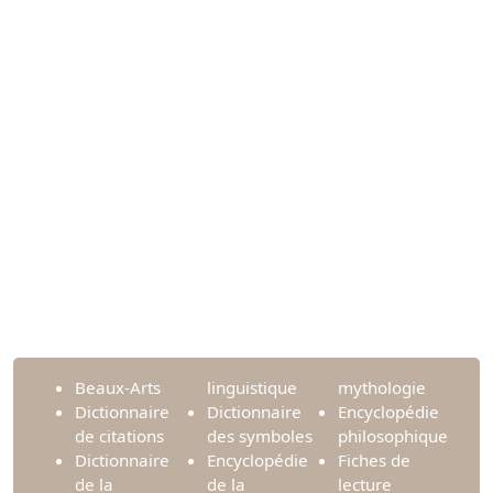
Beaux-Arts
linguistique
mythologie
Dictionnaire
Dictionnaire
Encyclopédie
de citations
des symboles
philosophique
Dictionnaire
Encyclopédie
Fiches de
de la
de la
lecture