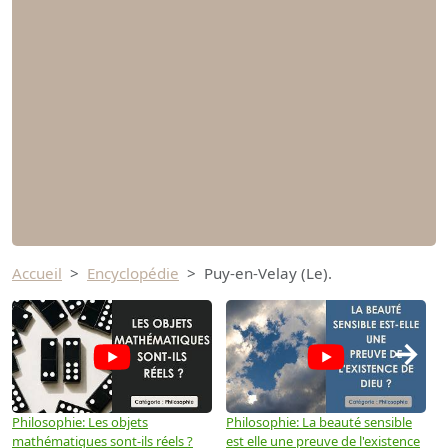
Accueil
Encyclopédie
Puy-en-Velay (Le).
→
Philosophie: Les objets
Philosophie: La beauté sensible
P
mathématiques sont-ils réels ?
est elle une preuve de l'existence
p