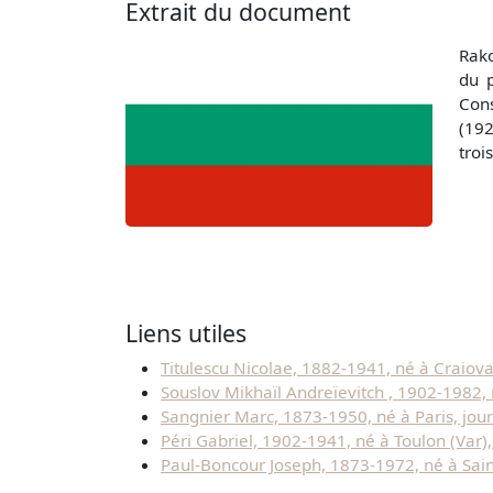
Extrait du document
Rako
du p
Cons
(192
troi
Liens utiles
Titulescu Nicolae, 1882-1941, né à Craiov
Souslov Mikhaïl Andreïevitch , 1902-1982,
Sangnier Marc, 1873-1950, né à Paris, jour
Péri Gabriel, 1902-1941, né à Toulon (Var)
Paul-Boncour Joseph, 1873-1972, né à Sain