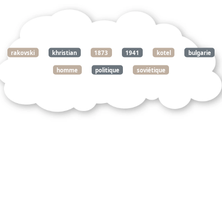
rakovski
khristian
1873
1941
kotel
bulgarie
homme
politique
soviétique