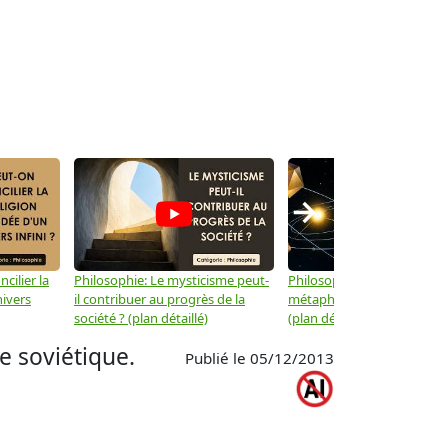
→
cilier la
Philosophie: Le mysticisme peut-
Philosophie: Peut-on lier la
nivers
il contribuer au progrès de la
métaphysique à la physiqu
société ? (plan détaillé)
(plan détaillé)
e soviétique.
Publié le 05/12/2013