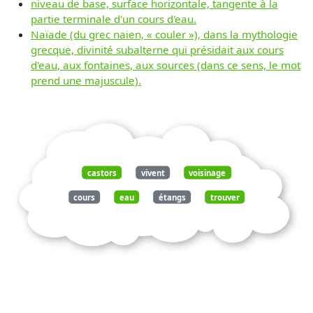
niveau de base, surface horizontale, tangente à la
partie terminale d'un cours d'eau.
Naïade (du grec naien, « couler »), dans la mythologie
grecque, divinité subalterne qui présidait aux cours
d'eau, aux fontaines, aux sources (dans ce sens, le mot
prend une majuscule).
castors
vivent
voisinage
cours
eau
étangs
trouver
100
élément
vital