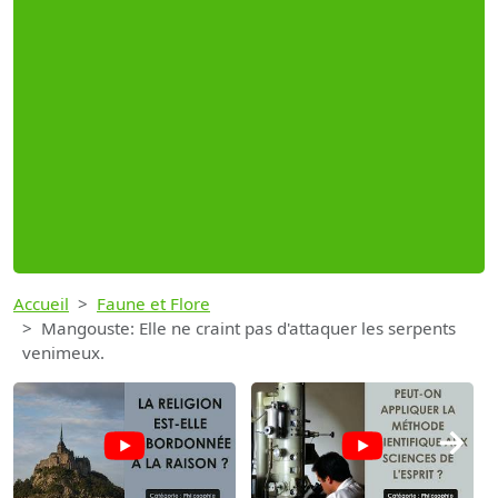
Accueil
Faune et Flore
Mangouste: Elle ne craint pas d'attaquer les serpents
venimeux.
→