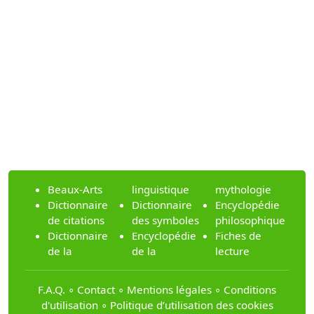
Beaux-Arts
linguistique
mythologie
Dictionnaire
Dictionnaire
Encyclopédie
de citations
des symboles
philosophique
Dictionnaire
Encyclopédie
Fiches de
de la
de la
lecture
F.A.Q.
∘
Contact
∘
Mentions légales
∘
Conditions
d'utilisation
∘
Politique d’utilisation des cookies