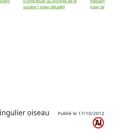
nivers
il contribuer au progrès de la
métaphysique à la physiqu
société ? (plan détaillé)
(plan détaillé)
ingulier oiseau
Publié le 17/10/2012