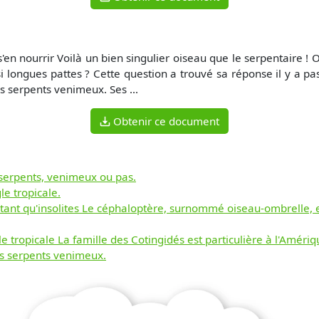
'en nourrir Voilà un bien singulier oiseau que le serpentaire ! 
si longues pattes ? Cette question a trouvé sa réponse il y a p
es serpents venimeux. Ses ...
Obtenir ce document
s serpents, venimeux ou pas.
le tropicale.
ant qu'insolites Le céphaloptère, surnommé oiseau-ombrelle, 
e tropicale La famille des Cotingidés est particulière à l'Amériq
es serpents venimeux.