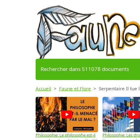
Rechercher dans 511078 documents
Accueil
Faune et Flore
Serpentaire Il tue 
Philosophie: Le philosophe est-il
Philosophie: Les dro