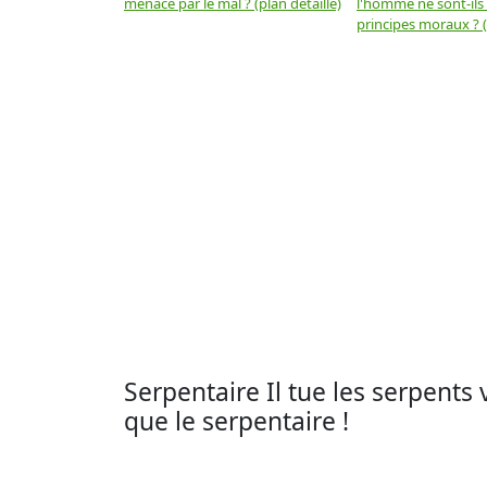
menacé par le mal ? (plan détaillé)
l'homme ne sont-ils
principes moraux ? (
Serpentaire Il tue les serpents
que le serpentaire !