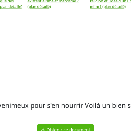
 que des
existentialisme et marxisme ?
religion et l'idée d'un u
plan détaillé)
(plan détaillé)
infini ? (plan détaillé)
 venimeux pour s'en nourrir Voilà un bien s
Obtenir ce document