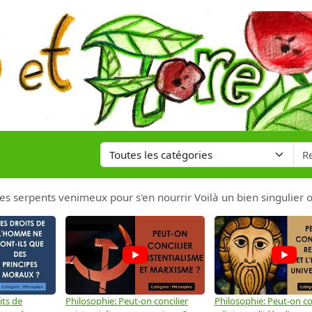
les serpents venimeux pour s'en nourrir Voilà un bien singulier 
its de
Philosophie: Peut-on concilier
Philosophie: Peut-on con