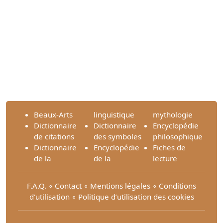
Beaux-Arts
linguistique
mythologie
Dictionnaire
Dictionnaire
Encyclopédie
de citations
des symboles
philosophique
Dictionnaire
Encyclopédie
Fiches de
de la
de la
lecture
F.A.Q.
∘
Contact
∘
Mentions légales
∘
Conditions
d'utilisation
∘
Politique d’utilisation des cookies