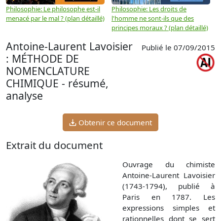
Philosophie: Le philosophe est-il
Philosophie: Les droits de
P
menacé par le mal ? (plan détaillé)
l'homme ne sont-ils que des
e
principes moraux ? (plan détaillé)
(
Antoine-Laurent Lavoisier
Publié le 07/09/2015
: MÉTHODE DE
NOMENCLATURE
CHIMIQUE - résumé,
analyse
Obtenir ce document
Extrait du document
Ouvrage du chimiste
Antoine-Laurent Lavoisier
(1743-1794), publié à
Paris en 1787. Les
expressions simples et
rationnelles dont se sert