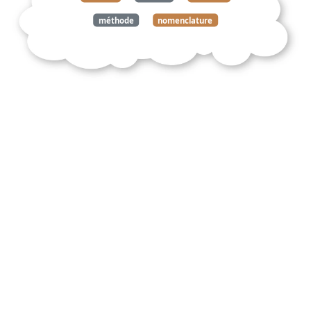
méthode
nomenclature
chimique
résumé
analyse