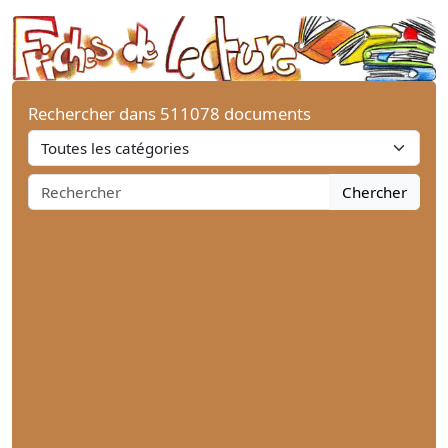
Rechercher dans 511078 documents
Chercher