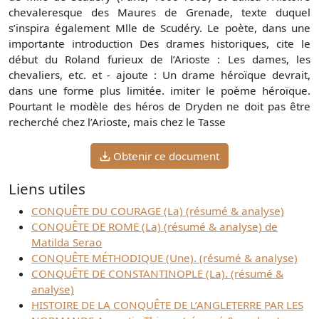
chevaleresque des Maures de Grenade, texte duquel
s’inspira également Mlle de Scudéry. Le poète, dans une
importante introduction Des drames historiques, cite le
début du Roland furieux de l’Arioste : Les dames, les
chevaliers, etc. et - ajoute : Un drame héroïque devrait,
dans une forme plus limitée. imiter le poème héroïque.
Pourtant le modèle des héros de Dryden ne doit pas être
recherché chez l’Arioste, mais chez le Tasse
Obtenir ce document
Liens utiles
CONQUÊTE DU COURAGE (La) (résumé & analyse)
CONQUÊTE DE ROME (La) (résumé & analyse) de
Matilda Serao
CONQUÊTE MÉTHODIQUE (Une). (résumé & analyse)
CONQUÊTE DE CONSTANTINOPLE (La). (résumé &
analyse)
HISTOIRE DE LA CONQUÊTE DE L’ANGLETERRE PAR LES