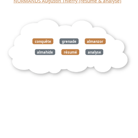
NORMANDS Augustin Thierry (résumé & analyse)
conquête
grenade
almanzor
almahide
résumé
analyse