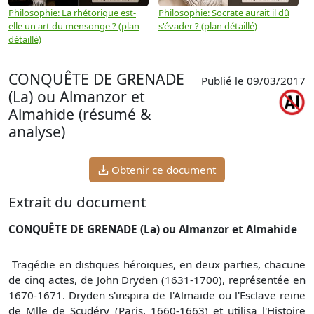
Philosophie: La rhétorique est-
Philosophie: Socrate aurait il dû
P
elle un art du mensonge ? (plan
s'évader ? (plan détaillé)
s
détaillé)
(
CONQUÊTE DE GRENADE
Publié le 09/03/2017
(La) ou Almanzor et
Almahide (résumé &
analyse)
Obtenir ce document
Extrait du document
CONQUÊTE DE GRENADE (La) ou Almanzor et Almahide
Tragédie en distiques héroïques, en deux parties, chacune
de cinq actes, de John Dryden (1631-1700), représentée en
1670-1671. Dryden s'inspira de l'Almaide ou l'Esclave reine
de Mlle de Scudéry (Paris, 1660-1663) et utilisa l'Histoire