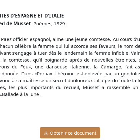
TES D'ESPAGNE ET D'ITALIE
red de Musset
. Poèmes, 1829.
Paez officier espagnol, aime une jeune comtesse. Au cours d’u
hacun célèbre la femme qui lui accorde ses faveurs, le nom de c
ivant s’engage à tuer dès le lendemain la femme infidèle. Vai
 la comtesse, qu’il poignarde après de nouvelles étreintes, 
rons du Feu», une danseuse italienne, la Camargo, fait as
donnée. Dans «Portia», l’héroïne est enlevée par un gondolier
avoue à sa maîtresse un secret douloureux : il a perdu toute la 
mes, les plus importants du recueil, Musset a rassemblé un
allade à la lune .
Obtenir ce document