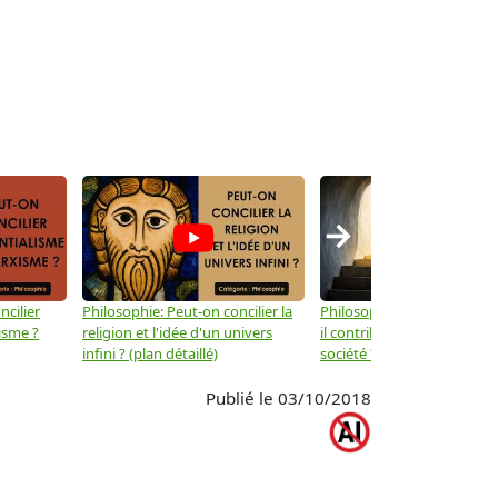
→
ncilier
Philosophie: Peut-on concilier la
Philosophie: Le mysticisme
isme ?
religion et l'idée d'un univers
il contribuer au progrès de 
infini ? (plan détaillé)
société ? (plan détaillé)
Publié le 03/10/2018