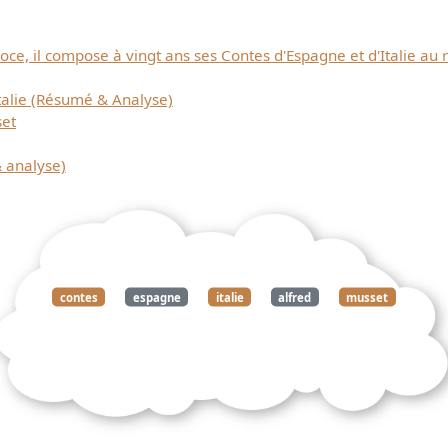
ce, il compose à vingt ans ses Contes d'Espagne et d'Italie au 
talie (Résumé & Analyse)
set
 analyse)
contes
espagne
italie
alfred
musset