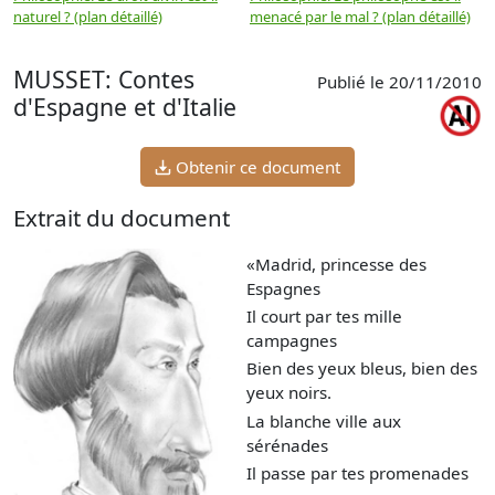
naturel ? (plan détaillé)
menacé par le mal ? (plan détaillé)
l
p
MUSSET: Contes
Publié le 20/11/2010
d'Espagne et d'Italie
Obtenir ce document
Extrait du document
«Madrid, princesse des
Espagnes
Il court par tes mille
campagnes
Bien des yeux bleus, bien des
yeux noirs.
La blanche ville aux
sérénades
Il passe par tes promenades