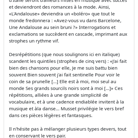
d'Italie seront d'ailleurs mises en musique avec succès
et deviendront des romances à la mode. Ainsi,
«L'Andalouse» deviendra un «boléro» que tout le
monde fredonnera : «Avez-vous vu dans Barcelone,
Une Andalouse au sein bruni ?» Interrogations et
exclamations se succèdent en cascade, imprimant aux
strophes un rythme vif.
Desrépétitions (que nous soulignons ici en italique)
scandent les quintiles (strophes de cinq vers) : «J'ai fait
bien des chansons pour elle, Je me suis battu bien
souvent Bien souvent j'ai fait sentinelle Pour voir le
coin de sa prunelle [...] Elle est à moi, moi seul au
monde Ses grands sourcils noirs sont à moi [...]» Ces
répétitions, alliées à une grande simplicité de
vocabulaire, et à une cadence endiablée invitent à la
musique et àla danse... Musset privilégie le vers bref
dans ces pièces légères et fantasques.
Il n'hésite pas à mélanger plusieurs types devers, tout
en conservant le vers pair.