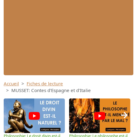
Accueil
Fiches de lecture
MUSSET: Contes d'Espagne et d'Italie
→
Philosophie: Le droit divin est-il
Philosophie: Le philosophe est-il
P