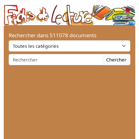
Rechercher dans 511078 documents
Chercher