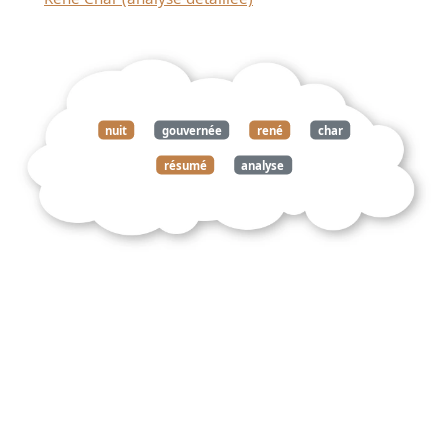
nuit
gouvernée
rené
char
résumé
analyse