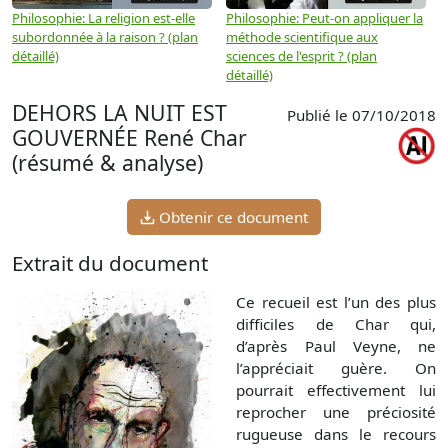
Philosophie: La religion est-elle
Philosophie: Peut-on appliquer la
P
subordonnée à la raison ? (plan
méthode scientifique aux
n
détaillé)
sciences de l'esprit ? (plan
détaillé)
DEHORS LA NUIT EST
Publié le 07/10/2018
GOUVERNÉE René Char
(résumé & analyse)
Obtenir ce document
Extrait du document
Ce recueil est l’un des plus
difficiles de Char qui,
d’après Paul Veyne, ne
l’appréciait guère. On
pourrait effectivement lui
reprocher une préciosité
rugueuse dans le recours