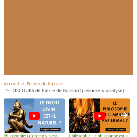
Accueil
Fiches de lecture
DISCOURS de Pierre de Ronsard (résumé & analyse)
→
Philosophie: Le droit divin est-il
Philosophie: Le philosophe est-il
P