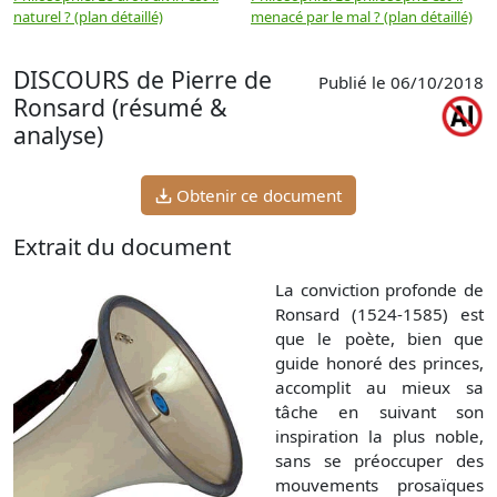
naturel ? (plan détaillé)
menacé par le mal ? (plan détaillé)
l
p
DISCOURS de Pierre de
Publié le 06/10/2018
Ronsard (résumé &
analyse)
Obtenir ce document
Extrait du document
La conviction profonde de
Ronsard (1524-1585) est
que le poète, bien que
guide honoré des princes,
accomplit au mieux sa
tâche en suivant son
inspiration la plus noble,
sans se préoccuper des
mouvements prosaïques