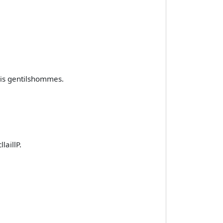
rois gentilshommes.
laillP.