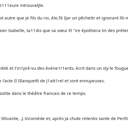
(le111eure introuvatJle.
t autre que Je fils du roi, éle,Té IJar un pêchettr et ignorant llli
r Isabelle, ta11dis que sa sœur El ''ire épotlsera lin des préte
dité et I'in1pré·vu des événe1r1ents, écrit dans un sty·le fougu
l'acte II IIlanquetlt de J1att1rel et sont ennuyeuses.
solite dans le théâtre francais de ce temps.
e Stlivante, .J..Vicomède et, après Ja chute retentis­ sante de Pert