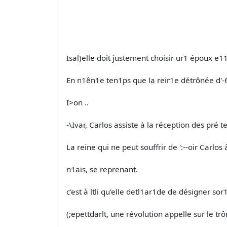
Isal)elle doit justement choisir ur1 époux e11
En n1ên1e ten1ps que la reir1e détrônée d'-6
I>on ..
-\Ivar, Carlos assiste à la réception des pré­ te
La reine qui ne peut souffrir de ':--oir Carlos
n1ais, se reprenant.
c'est à ltli qu'elle detl1ar1de de désigner so
(;epettdarlt, une révolution appelle sur le trôn