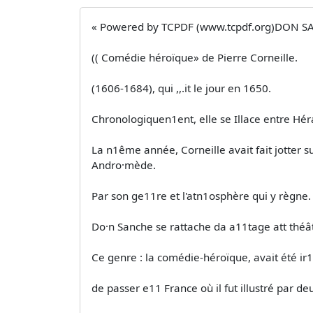
« Powered by TCPDF (www.tcpdf.org)DON 
(( Comédie héroïque» de Pierre Corneille.
(1606-1684), qui ,,.it le jour en 1650.
Chronologiquen1ent, elle se Illace entre Héra
La n1ême année, Corneille avait fait jotter s
Andro·mède.
Par son ge11re et l'atn1osphère qui y règne.
Do·n Sanche se rattache da a11tage att théât
Ce genre : la comédie-héroïque, avait été ir1
de passer e11 France où il fut illustré par de