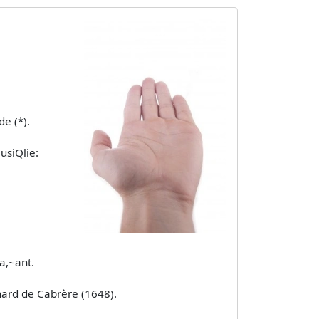
e (*).
usiQlie:
a,~ant.
­ nard de Cabrère (1648).