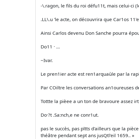
-\.ragon, le fils du roi défu11t, mais celui-ci 
.LL\.u 'le acte, on découvrira que Car1os 11'es
Ainsi Carlos devenu Don Sanche pourra épouse
Do11 · ...
~Ivar.
Le pren1ier acte est ren1arquaùle par la rapi
Par COiltre les conversations an1oureuses de 
Tottte la pièee a un ton de bravoure assez irt
Do·?t .Sa:nch,e ne conr1ut.
pas le succès, pas pltts d'ailleurs que la pièc
théâtre pendant sept ans jusQtl'eil 1659.. »