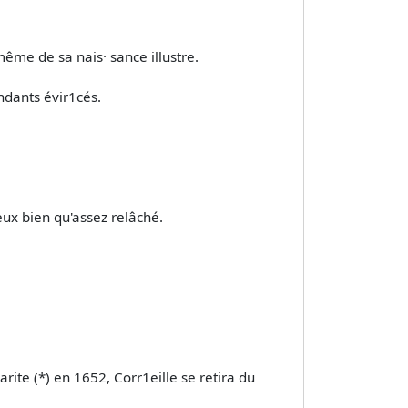
-même de sa nais· sance illustre.
ndants évir1cés.
eux bien qu'assez relâché.
harite (*) en 1652, Corr1eille se retira du