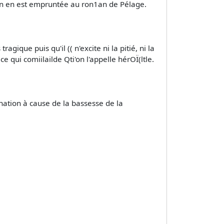
a fin en est empruntée au ron1an de Pélage.
ique puis­ qu'il (( n'excite ni la pitié, ni la
e qui comiilailde Qti'on l'appelle hérOÏ(ltle.
lination à cause de la bassesse de la