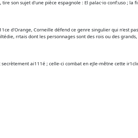
, tire son sujet d'une pièce espagnole : El palac·io conf:uso ; l
1ce d'Orange, Corneille défend ce genre singulier qui n'est pas trag
ltédie, rrtais dont les personnages sont des rois ou des grands, c
est secrètement ai111é ; celle-ci combat en eJle-mêtne cette ir1c