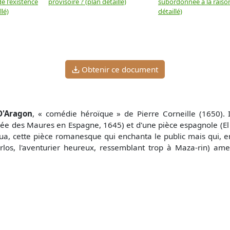
e l'existence
provisoire ? (plan détaillé)
subordonnée à la raison
llé)
détaillé)
Obtenir ce document
'Aragon
, « comédie héroïque » de Pierre Corneille (1650).
rée des Maures en Espagne, 1645) et d'une pièce espagnole (El
, cette pièce romanesque qui enchanta le public mais qui, en 
los, l'aventurier heureux, ressemblant trop à Maza-rin) ame