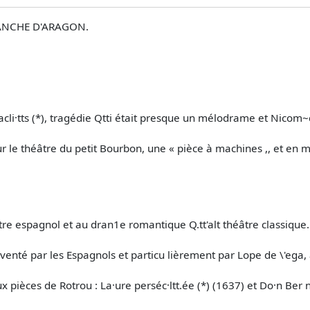
SANCHE D'ARAGON.
cli·tts (*), tragédie Qtti était presque un mélodrame et Nicom~d
ur le théâtre du petit Bourbon, une « pièce à machines ,, et en m
re espagnol et au dran1e romantique Q.tt'alt théâtre classique.
venté par les Espagnols et particu­ lièrement par Lope de \'ega, 
ux pièces de Rotrou : La·ure perséc·ltt.ée (*) (1637) et Do·n Ber