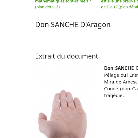
mathématiques sont-ils réels ?
est elle une preuve d
(plan détaillé)
de Dieu ? (plan détai
Don SANCHE D'Aragon
Extrait du document
Don SANCHE D
Pélage ou l'Ent
Mira de Amescua
Condé (don Car
tragédie.