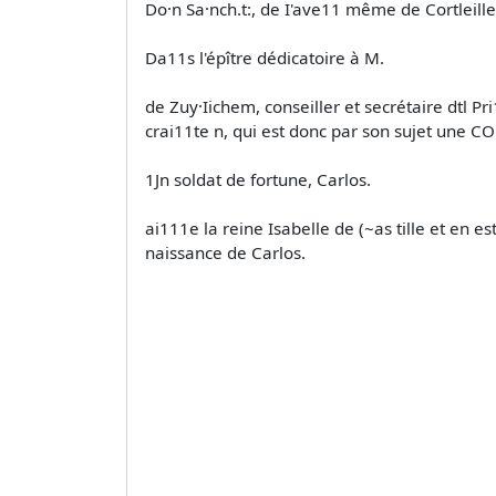
Do·n Sa·nch.t:, de I'ave11 même de Cortleille
Da11s l'épître dédicatoire à M.
de Zuy·Iichem, conseiller et secrétaire dtl Pri1
crai11te n, qui est donc par son sujet une COi
1Jn soldat de fortune, Carlos.
ai111e la reine Isabelle de (~as­ tille et en 
naissance de Carlos.