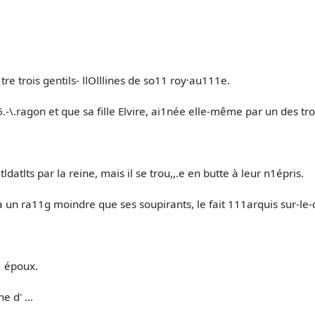
tre trois gentils- llOlllines de so11 roy·au111e.
.-\.ragon et que sa fille Elvire, ai1née elle-même par un des t
tldatlts par la reine, mais il se trou,,.e en butte à leur n1épris.
 à un ra11g moindre que ses soupirants, le fait 111arquis sur-le-cl
r1 époux.
e d' ...