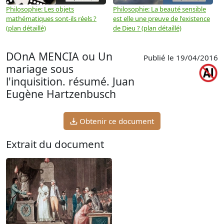
Philosophie: Les objets
Philosophie: La beauté sensible
P
mathématiques sont-ils réels ?
est elle une preuve de l'existence
p
(plan détaillé)
de Dieu ? (plan détaillé)
DOnA MENCIA ou Un
Publié le 19/04/2016
mariage sous
l'inquisition. résumé. Juan
Eugène Hartzenbusch
Obtenir ce document
Extrait du document