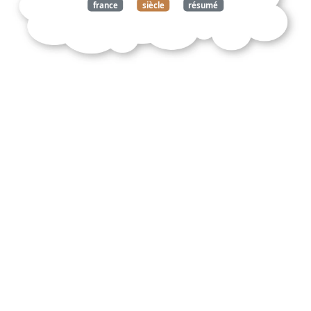
france
siècle
résumé