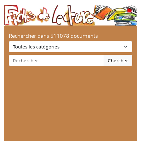
Rechercher dans 511078 documents
Chercher