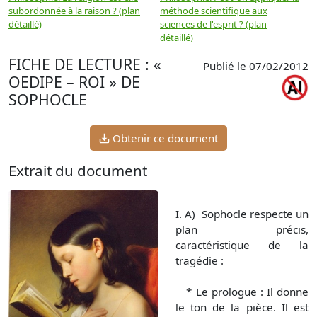
subordonnée à la raison ? (plan
méthode scientifique aux
n
détaillé)
sciences de l'esprit ? (plan
détaillé)
FICHE DE LECTURE : «
Publié le 07/02/2012
OEDIPE – ROI » DE
SOPHOCLE
Obtenir ce document
Extrait du document
I. A) Sophocle respecte un
plan précis,
caractéristique de la
tragédie :
* Le prologue : Il donne
le ton de la pièce. Il est