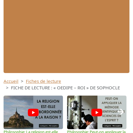
Accueil
Fiches de lecture
FICHE DE LECTURE : « OEDIPE – ROI » DE SOPHOCLE
→
Philosophie: La religion est-elle
Philosophie: Peut-on appliquer la
P