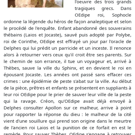
l'oeuvre des trois grands
tragiques grecs. Dans
OEdipe roi, Sophocle
ordonne la légende du héros de façon analeptique et selon
le procédé de l'enquête. Enfant abandonné des souverains
thébains (Laios et Jocaste), sauvé puis adopté par Polybe,
roi de Corinthe, OEdipe est effrayé un jour par l'oracle de
Delphes qui lui prédit un parricide et un inceste. Il renonce
alors à retourner vers ceux qu'il croit être ses parents. Sur
le chemin de son errance, il tue un voyageur et, arrivé à
Thèbes, sauve la ville du Sphinx, et en devient le roi en
épousant Jocaste. Les années ont passé sans effacer ces
crimes : une épidémie de peste s'abat sur la ville. Au début
de la pièce, prêtres et enfants se présentent en suppliants à
leur roi OEdipe pour le prier de sauver leur ville de la peste
qui la ravage. Créon, qu'OEdipe avait déjà envoyé à
Delphes consulter Apollon sur ce malheur, arrive à point
pour rapporter la réponse du dieu : le malheur de la cité
vient d'une souillure qui prend son origine dans le meurtre
de l'ancien roi Laios et la punition de ce forfait en est le
remède. Pour sauver Thèbes, OEdipe s'engage à retrouver