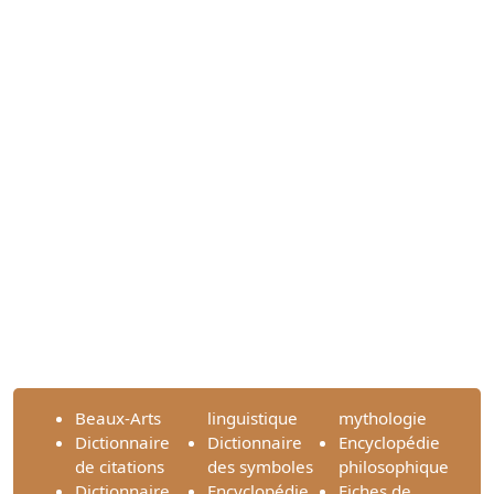
Beaux-Arts
linguistique
mythologie
Dictionnaire
Dictionnaire
Encyclopédie
de citations
des symboles
philosophique
Dictionnaire
Encyclopédie
Fiches de