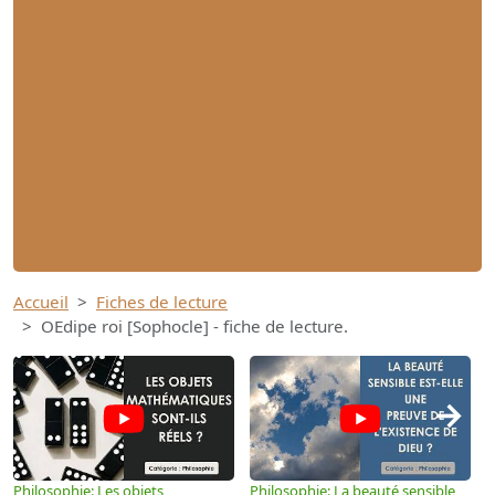
Accueil
Fiches de lecture
OEdipe roi [Sophocle] - fiche de lecture.
→
Philosophie: Les objets
Philosophie: La beauté sensible
P