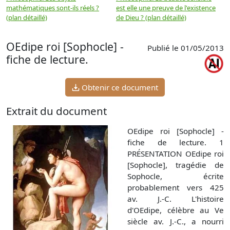
mathématiques sont-ils réels ?
est elle une preuve de l'existence
p
(plan détaillé)
de Dieu ? (plan détaillé)
OEdipe roi [Sophocle] -
Publié le 01/05/2013
fiche de lecture.
Obtenir ce document
Extrait du document
OEdipe roi [Sophocle] -
fiche de lecture. 1
PRÉSENTATION OEdipe roi
[Sophocle], tragédie de
Sophocle, écrite
probablement vers 425
av. J.-C. L'histoire
d'OEdipe, célèbre au Ve
siècle av. J.-C., a nourri