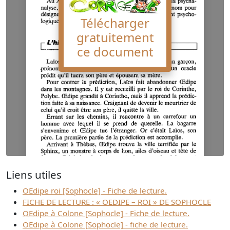
Télécharger
gratuitement
ce document
Liens utiles
OEdipe roi [Sophocle] - Fiche de lecture.
FICHE DE LECTURE : « OEDIPE – ROI » DE SOPHOCLE
OEdipe à Colone [Sophocle] - Fiche de lecture.
OEdipe à Colone [Sophocle] - fiche de lecture.