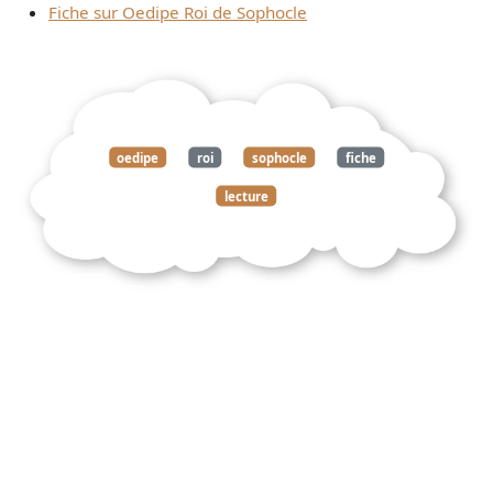
Fiche sur Oedipe Roi de Sophocle
oedipe
roi
sophocle
fiche
lecture