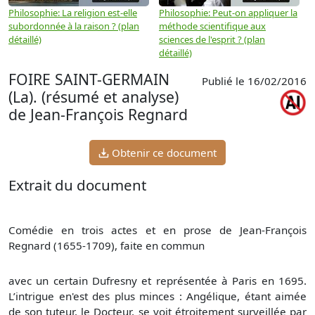
Philosophie: La religion est-elle
Philosophie: Peut-on appliquer la
P
subordonnée à la raison ? (plan
méthode scientifique aux
n
détaillé)
sciences de l'esprit ? (plan
détaillé)
FOIRE SAINT-GERMAIN
Publié le 16/02/2016
(La). (résumé et analyse)
de Jean-François Regnard
Obtenir ce document
Extrait du document
Comédie en trois actes et en prose de Jean-François
Regnard (1655-1709), faite en commun
avec un certain Dufresny et représentée à Paris en 1695.
L’intrigue en'est des plus minces : Angélique, étant aimée
de son tuteur, le Docteur, se voit étroitement surveillée par