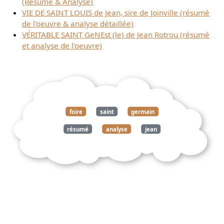
(Résumé & Analyse)
VIE DE SAINT LOUIS de Jean, sire de Joinville (résumé
de l'oeuvre & analyse détaillée)
VÉRITABLE SAINT GeNEst (le) de Jean Rotrou (résumé
et analyse de l'oeuvre)
foire
saint
germain
résumé
analyse
jean
françois
regnard