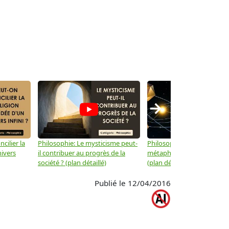
→
cilier la
Philosophie: Le mysticisme peut-
Philosophie: Peut-on lier la
nivers
il contribuer au progrès de la
métaphysique à la physiqu
société ? (plan détaillé)
(plan détaillé)
Publié le 12/04/2016