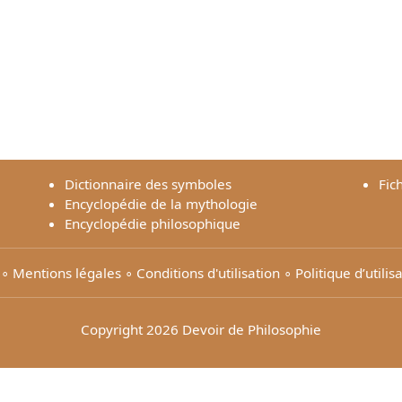
Dictionnaire des symboles
Fic
Encyclopédie de la mythologie
Encyclopédie philosophique
∘
Mentions légales
∘
Conditions d'utilisation
∘
Politique d’utili
Copyright 2026 Devoir de Philosophie