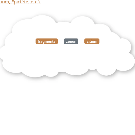
um, Epictète, etc.).
fragments
zénon
citium