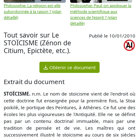
Philosophie: La religion est-elle
Philosophie: Peut-on appliquer la
P
subordonnée à la raison ? (plan
méthode scientifique aux
n
détaillé)
sciences de l'esprit ? (plan
détaillé)
Tout savoir sur Le
Publié le 10/01/2010
STOÏCISME (Zénon de
Citium, Epictète, etc.).
Obtenir ce document
Extrait du document
STOÏCISME.
n.m. Le nom de stoïcisme vient de l'endroit où
cette doctrine fut enseignée pour la première fois, la Stoa
poikilè, le portique des Peintures, à Athènes. Ce fut une des
écoles les plus vigoureuses de l'Antiquité. Elle ne se définit
pas par un contenu doctrinal immuable, mais par une
tradition de pensée et de vie. Les maîtres qui ont
successivement illustré le stoïcisme au cours de six siècles