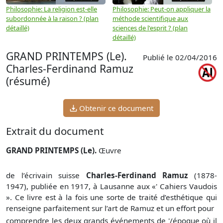
Philosophie: La religion est-elle
Philosophie: Peut-on appliquer la
P
subordonnée à la raison ? (plan
méthode scientifique aux
n
détaillé)
sciences de l'esprit ? (plan
détaillé)
GRAND PRINTEMPS (Le).
Publié le 02/04/2016
Charles-Ferdinand Ramuz
(résumé)
Obtenir ce document
Extrait du document
GRAND PRINTEMPS (Le).
Œuvre
de l’écrivain suisse
Charles-Ferdinand Ramuz
(1878-
1947), publiée en 1917, à Lausanne aux «' Cahiers Vaudois
». Ce livre est à la fois une sorte de traité d’esthétique qui
renseigne parfaitement sur l’art de Ramuz et un effort pour
comprendre les deux grands événements de '/époque où il