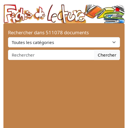
Rechercher dans 511078 documents
Chercher