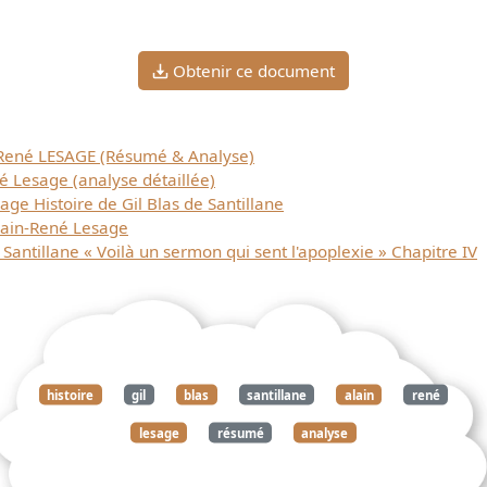
Obtenir ce document
in-René LESAGE (Résumé & Analyse)
é Lesage (analyse détaillée)
e Histoire de Gil Blas de Santillane
lain-René Lesage
 Santillane « Voilà un sermon qui sent l'apoplexie » Chapitre IV
histoire
gil
blas
santillane
alain
rené
lesage
résumé
analyse