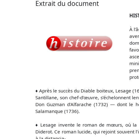
Extrait du document
HIS
À l’
aven
dome
favo
asce
mini
pre
prot
♦ Après le succès du Diable boiteux, Lesage (1
Santillane, son chef-d’œuvre, s’échelonnent le
Don Guzman d’Alfarache (1732) — dont le hér
Salamanque (1736).
♦ Lesage invente le roman de mœurs, où la pe
Diderot. Ce roman lucide, qui rejoint souvent 
à la distancia-