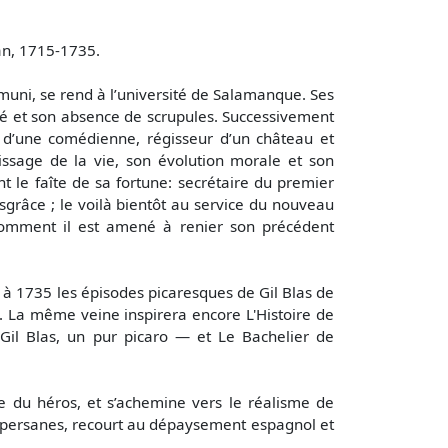
n, 1715-1735.
émuni, se rend à l’université de Salamanque. Ses
ité et son absence de scrupules. Successivement
 d’une comédienne, régisseur d’un château et
ssage de la vie, son évolution morale et son
int le faîte de sa fortune: secrétaire du premier
isgrâce ; le voilà bientôt au service du nouveau
comment il est amené à renier son précédent
 à 1735 les épisodes picaresques de Gil Blas de
s. La même veine inspirera encore L'Histoire de
Gil Blas, un pur picaro — et Le Bachelier de
e du héros, et s’achemine vers le réalisme de
es persanes, recourt au dépaysement espagnol et