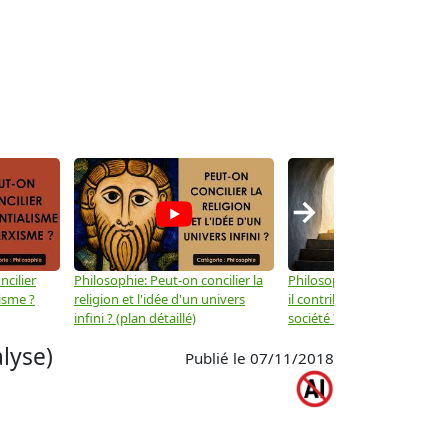
→
ncilier
Philosophie: Peut-on concilier la
Philosophie: Le mysticisme
isme ?
religion et l'idée d'un univers
il contribuer au progrès de 
infini ? (plan détaillé)
société ? (plan détaillé)
lyse)
Publié le 07/11/2018