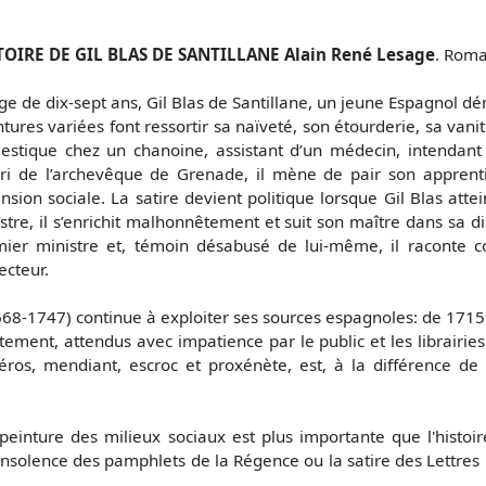
TOIRE DE GIL BLAS DE SANTILLANE Alain René Lesage
. Roma
âge de dix-sept ans, Gil Blas de Santillane, un jeune Espagnol d
tures variées font ressortir sa naïveté, son étourderie, sa van
stique chez un chanoine, assistant d’un médecin, intendant
ri de l’archevêque de Grenade, il mène de pair son apprenti
nsion sociale. La satire devient politique lorsque Gil Blas atte
stre, il s’enrichit malhonnêtement et suit son maître dans sa d
mier ministre et, témoin désabusé de lui-même, il raconte 
ecteur.
668-1747) continue à exploiter ses sources espagnoles: de 1715
ntement, attendus avec impatience par le public et les librairie
os, mendiant, escroc et proxénète, est, à la différence de 
inture des milieux sociaux est plus importante que l'histoir
l’insolence des pamphlets de la Régence ou la satire des Lettr