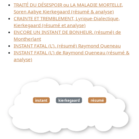
TRAITÉ DU DÉSESPOIR ou LA MALADIE MORTELLE,
Soren Aabye Kierkegaard (résumé & analyse)
CRAINTE ET TREMBLEMENT, Lyrique-Dialectique,
Kierkegaard (résumé et analyse)
ENCORE UN INSTANT DE BONHEUR. (résumé) de
Montherlant
INSTANT FATAL (L’). (résumé) Raymond Queneau
INSTANT FATAL (L’) de Raymond Queneau (résumé &
analyse)
instant
kierkegaard
résumé