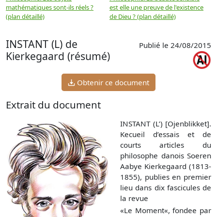
mathématiques sont-ils réels ?
est elle une preuve de l'existence
p
(plan détaillé)
de Dieu ? (plan détaillé)
INSTANT (L) de
Publié le 24/08/2015
Kierkegaard (résumé)
Obtenir ce document
Extrait du document
INSTANT (L’) [Ojenblikket].
Kecueil d’essais et de
courts articles du
philosophe danois Soeren
Aabye Kierkegaard (1813-
1855), publies en premier
lieu dans dix fascicules de
la revue
«Le Moment«, fondee par