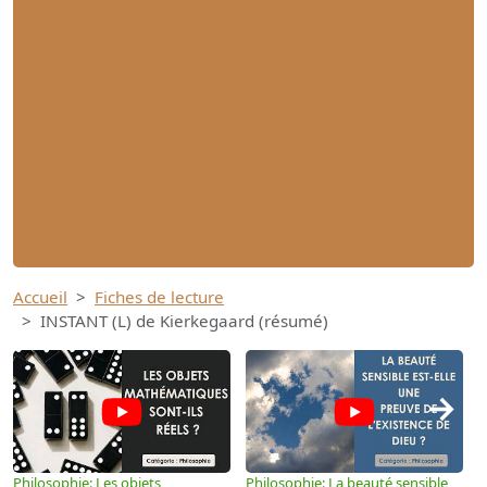
Accueil
Fiches de lecture
INSTANT (L) de Kierkegaard (résumé)
→
Philosophie: Les objets
Philosophie: La beauté sensible
P