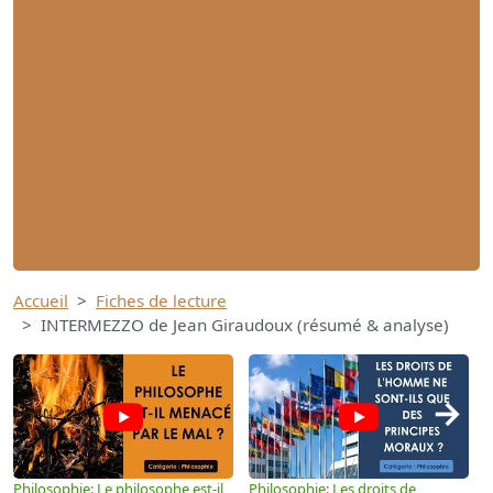
Accueil
Fiches de lecture
INTERMEZZO de Jean Giraudoux (résumé & analyse)
→
Philosophie: Le philosophe est-il
Philosophie: Les droits de
P