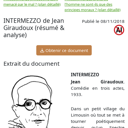
menacé par le mal ? (plan détaillé)
l'homme ne sont-ils que des
e
principes moraux ? (plan détaillé)
(
INTERMEZZO de Jean
Publié le 08/11/2018
Giraudoux (résumé &
analyse)
Obtenir ce document
Extrait du document
INTERMEZZO
Jean Giraudoux
.
Comédie en trois actes,
1933.
Dans un petit village du
Limousin où tout se met à
tourner poétiquement
depuis qu’un Spectre