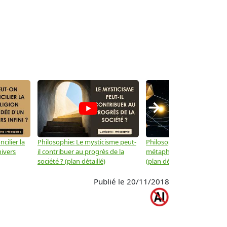
→
cilier la
Philosophie: Le mysticisme peut-
Philosophie: Peut-on lier la
nivers
il contribuer au progrès de la
métaphysique à la physiqu
société ? (plan détaillé)
(plan détaillé)
Publié le 20/11/2018