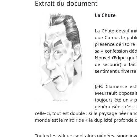
Extrait du document
La Chute
La Chute devait ini
que Camus le publia
présence dérisoire 
sa « confession déd
Nouvel Œdipe qui fe
de secourir) a fai
sentiment universel 
J.-B. Clamence est
Meursault opposait 
toujours été un « 
généralisée : c’est
celle-ci, tout est double : si le paysage néerlan
monde est le miroir de « la duplicité profonde d
Toutes les valeurs sont alors piégées, sinon in