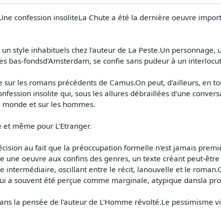
 Une confession insoliteLa Chute a été la dernière oeuvre import
et un style inhabituels chez l'auteur de La Peste.Un personnage,
es bas-fondsd'Amsterdam, se confie sans pudeur à un interlocu
ur les romans précédents de Camus.On peut, d'ailleurs, en tou
ession insolite qui, sous les allures débraillées d'une conversa
le monde et sur les hommes.
e et même pour L'Etranger.
indécision au fait que la préoccupation formelle n'est jamais prem
 une oeuvre aux confins des genres, un texte créant peut-être 
e intermédiaire, oscillant entre le récit, lanouvelle et le roman.
re qui a souvent été perçue comme marginale, atypique dansla p
ns la pensée de l'auteur de L'Homme révolté.Le pessimisme viril