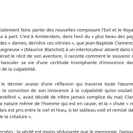
tialement faire partie des nouvelles composant l’Exil et le Roy
 à part. C’est à Amsterdam, dans l’exil du « plus beau des pa
des « dames, derrière ces vitrines », que Jean-Baptiste Clamence
aigneuse » (Maurice Blanchot) à un interlocuteur absent dans le
rait le récit de son aventure, il raconte comment le souvenir d
t basculer sa vie d’une certitude triomphante d’innocence d
de la culpabilité.
 le dernier avatar d’une réflexion qui traverse toute l’œuv
la conviction de son innocence à la culpabilité qu’on voulait l
pestiféré », avait décidé de n’être jamais complice du mal; Cl
 la nature même de l’homme qui est en cause, et la « chute » n
dais est pris entre le ciel et l’eau, si tel tableau volé et remisé
e la créature ».
versées : la vérité est moins séduisante que le mensonge, l’amou