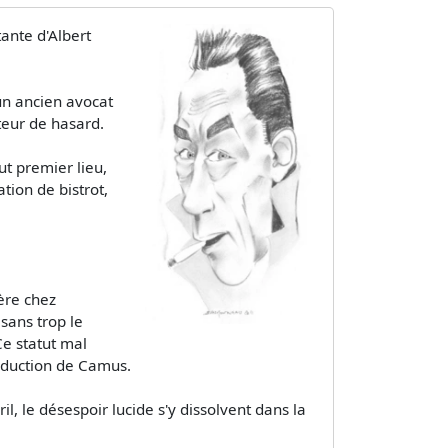
ante d'Albert
 un ancien avocat
teur de hasard.
t premier lieu,
tion de bistrot,
ière chez
sans trop le
Ce statut mal
roduction de Camus.
, le désespoir lucide s'y dissolvent dans la