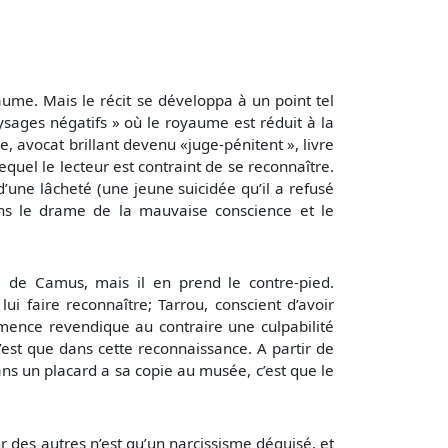
aume. Mais le récit se développa à un point tel
ysages négatifs » où le royaume est réduit à la
, avocat brillant devenu «juge-pénitent », livre
quel le lecteur est contraint de se reconnaître.
’une lâcheté (une jeune suicidée qu’il a refusé
ans le drame de la mauvaise conscience et le
re de Camus, mais il en prend le contre-pied.
ui faire reconnaître; Tarrou, conscient d’avoir
amence revendique au contraire une culpabilité
’est que dans cette reconnaissance. A partir de
 dans un placard a sa copie au musée, c’est que le
r des autres n’est qu’un narcissisme déguisé, et