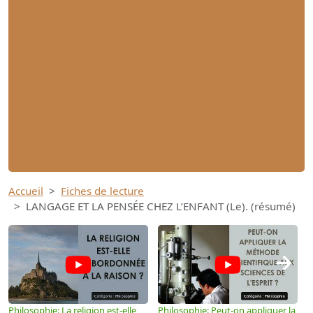
Accueil
Fiches de lecture
LANGAGE ET LA PENSÉE CHEZ L’ENFANT (Le). (résumé)
→
Philosophie: La religion est-elle
Philosophie: Peut-on appliquer la
P