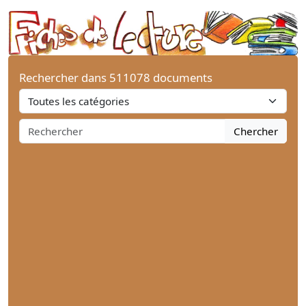
Rechercher dans 511078 documents
Chercher