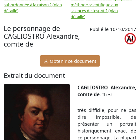
subordonnée à la raison ? (plan
méthode scientifique aux
n
détaillé)
sciences de l'esprit ? (plan
détaillé)
Le personnage de
Publié le 10/10/2017
CAGLIOSTRO Alexandre,
comte de
Obtenir ce document
Extrait du document
CAGLIOSTRO Alexandre,
comte de
. Il est
très difficile, pour ne pas
dire impossible, de
présenter un portrait
historiquement exact de
ce personnage. La plupart