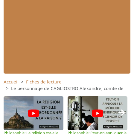
Accueil
Fiches de lecture
Le personnage de CAGLIOSTRO Alexandre, comte de
→
Philosophie: La religion est-elle
Philosophie: Peut-on appliquer la
P