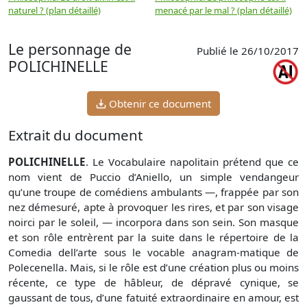
naturel ? (plan détaillé)
menacé par le mal ? (plan détaillé)
l
p
Le personnage de
Publié le 26/10/2017
POLICHINELLE
Obtenir ce document
Extrait du document
POLICHINELLE
. Le Vocabulaire napolitain prétend que ce
nom vient de Puccio d’Aniello, un simple vendangeur
qu’une troupe de comédiens ambulants —, frappée par son
nez démesuré, apte à provoquer les rires, et par son visage
noirci par le soleil, — incorpora dans son sein. Son masque
et son rôle entrèrent par la suite dans le répertoire de la
Comedia dell’arte sous le vocable anagram-matique de
Polecenella. Mais, si le rôle est d’une création plus ou moins
récente, ce type de hâbleur, de dépravé cynique, se
gaussant de tous, d’une fatuité extraordinaire en amour, est