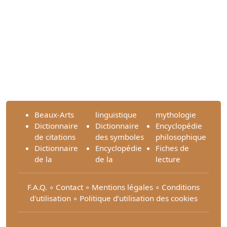
Beaux-Arts
linguistique
mythologie
Dictionnaire
Dictionnaire
Encyclopédie
de citations
des symboles
philosophique
Dictionnaire
Encyclopédie
Fiches de
de la
de la
lecture
F.A.Q.
∘
Contact
∘
Mentions légales
∘
Conditions
d'utilisation
∘
Politique d’utilisation des cookies