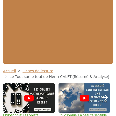
Accueil
Fiches de lecture
Le Tout sur le tout de Henri CALET (Résumé & Analyse)
→
Philosophie: Les objets
Philosophie: La beauté sensible
P