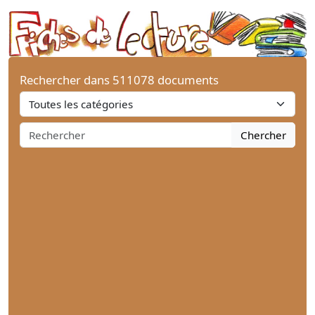
Rechercher dans 511078 documents
Chercher