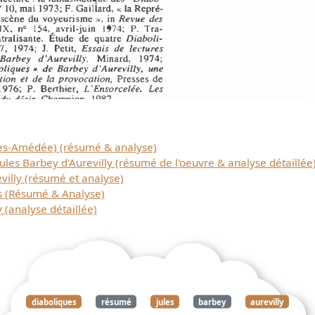
les-Amédée) (résumé & analyse)
Jules Barbey d'Aurevilly (résumé de l'oeuvre & analyse détaillée
Télécharger
villy (résumé et analyse)
s (Résumé & Analyse)
 (analyse détaillée)
gratuitement ce
document
diaboliques
résumé
jules
barbey
aurevilly