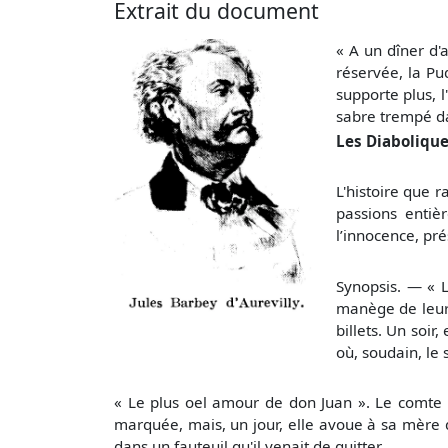
Extrait du document
« A un dîner d
réservée, la Pud
supporte plus, l
sabre trempé da
Les Diaboliqu
L'histoire que 
passions entièr
l’innocence, pr
Synopsis. — « L
manège de leur f
billets. Un soir
où, soudain, le s
« Le plus oel amour de don Juan ». Le comte de
marquée, mais, un jour, elle avoue à sa mère qu
dans un fauteuil qu'il venait de quitter.