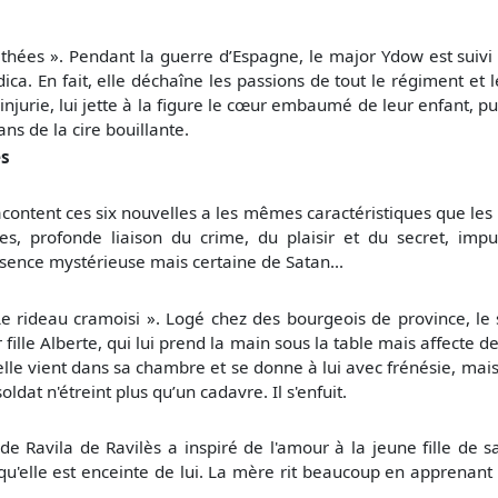
'athées ». Pendant la guerre d’Espagne, le major Ydow est s
ica. En fait, elle déchaîne les passions de tout le régiment et 
'injurie, lui jette à la figure le cœur embaumé de leur enfant, 
ns de la cire bouillante.
es
racontent ces six nouvelles a les mêmes caractéristiques que le
es, profonde liaison du crime, du plaisir et du secret, impu
ésence mystérieuse mais certaine de Satan...
e rideau cramoisi ». Logé chez des bourgeois de province, le s
ille Alberte, qui lui prend la main sous la table mais affecte de
, elle vient dans sa chambre et se donne à lui avec frénésie, mai
oldat n'étreint plus qu’un cadavre. Il s'enfuit.
 Ravila de Ravilès a inspiré de l'amour à la jeune fille de sa
'elle est enceinte de lui. La mère rit beaucoup en apprenant qu