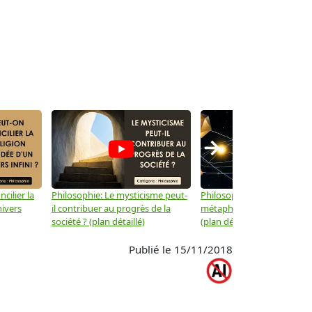
→
cilier la
Philosophie: Le mysticisme peut-
Philosophie: Peut-on lier la
nivers
il contribuer au progrès de la
métaphysique à la physiqu
société ? (plan détaillé)
(plan détaillé)
Publié le 15/11/2018