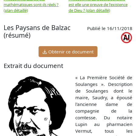
mathématiques sont-ils réels ?
est elle une preuve de l'existence
p
(plan détaillé)
de Dieu ? (plan détaillé)
Les Paysans de Balzac
Publié le 16/11/2018
(résumé)
Obtenir ce document
Extrait du document
« La Première Société de
Soulanges ». Description
de Soulanges dont le
maire, Saudry, a épousé
l'ancienne dame de
compagnie de la
comtesse. Du notaire
Lupin au pharmacien
Vermut, tous les