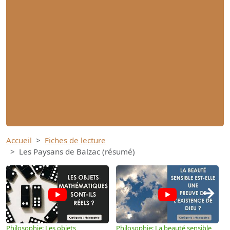
Accueil
Fiches de lecture
Les Paysans de Balzac (résumé)
→
Philosophie: Les objets
Philosophie: La beauté sensible
P